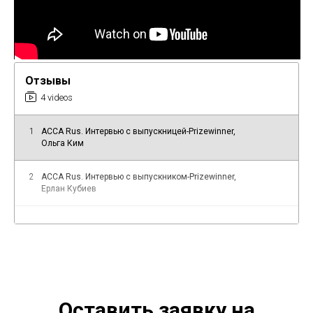
Отзывы
4 videos
1
ACCA Rus. Интервью с выпускницей-Prizewinner,
Ольга Ким
2
ACCA Rus. Интервью c выпускником-Prizewinner,
Ерлан Кубиев
3
Отзыв выпускника. Мадина Вахобова о программе
ACCA Rus
4
Отзыв выпускника. Дана Сарсенбаева о программе
ACCA Rus
Оставить заявку на